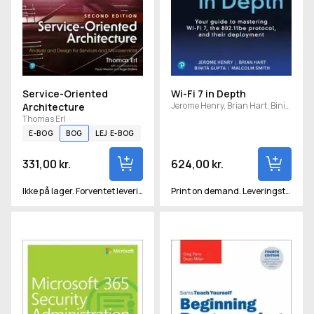
Service-Oriented
Wi-Fi 7 in Depth
Jerome Henry, Brian Hart, Binita Gupta og Malcolm Smith
Architecture
Thomas Erl
E-BOG
BOG
LEJ E-BOG
331,00 kr.
624,00 kr.
Ikke på lager. Forventet levering om ca. 15 hverdage
Print on demand. Leveringstid vil være ca 2-3 uger.
Exam Ref MS-500 Microsoft 365 Security Administration
Beginning Programming in 24 