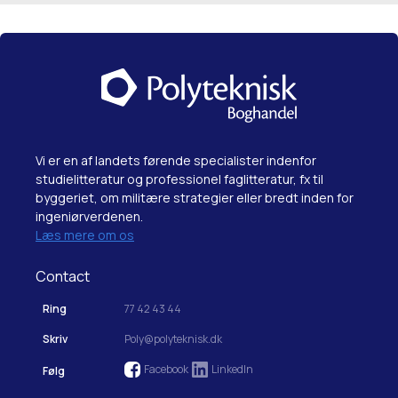
Vi er en af landets førende specialister indenfor
studielitteratur og professionel faglitteratur, fx til
byggeriet, om militære strategier eller bredt inden for
ingeniørverdenen.
Læs mere om os
Contact
Ring
77 42 43 44
Skriv
Poly@polyteknisk.dk
Facebook
LinkedIn
Følg