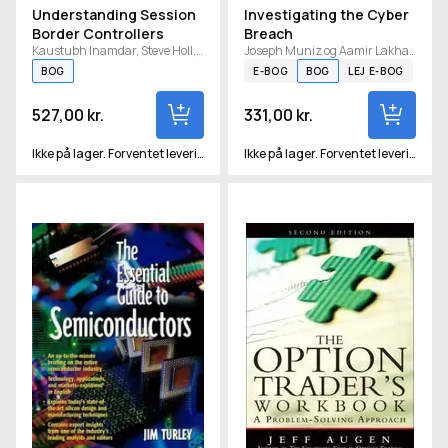
Understanding Session
Investigating the Cyber
Border Controllers
Breach
Kaustubh Inamdar, Steve Holl, Gonzalo Salgueiro, Kyzer Davis og Chidambaram Arunachalam
Joseph Muniz og Aamir Lakhani
BOG
E-BOG
BOG
LEJ E-BOG
527,00 kr.
331,00 kr.
Ikke på lager. Forventet levering om ca. 15 hverdage
Ikke på lager. Forventet levering om ca. 15 hverdage
Essential Guide to Semiconductors
Option Trader's Workbook