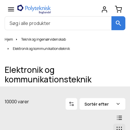
search
Hjem
Teknik og ingeniørvidenskab
Elektronik og kommunikationsteknik
Elektronik og
kommunikationsteknik
Filtrering
Sortér efter
10000 varer
Skift 
List