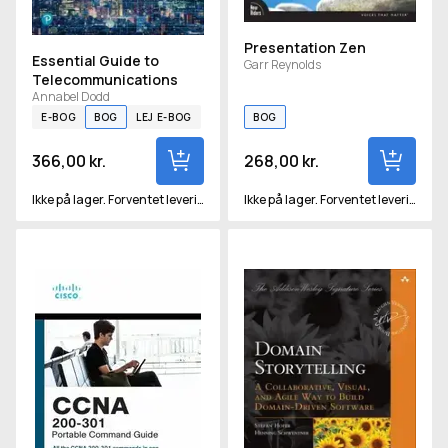
Presentation Zen
Essential Guide to
Garr Reynolds
Telecommunications
Annabel Dodd
E-BOG
BOG
LEJ E-BOG
BOG
366,00 kr.
268,00 kr.
Ikke på lager. Forventet levering om ca. 15 hverdage
Ikke på lager. Forventet levering om ca. 15 hverdage
CCNA 200-301 Portable Command Guide
Domain Storytelling