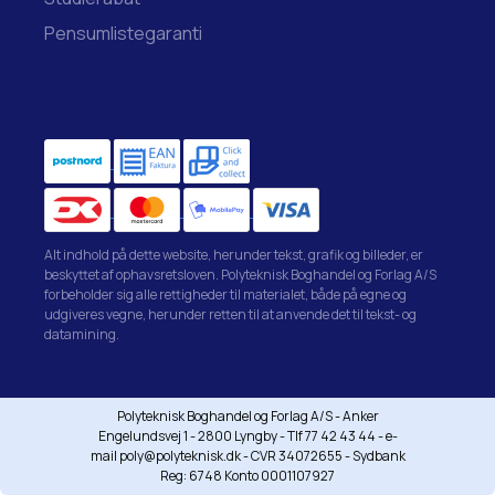
Pensumlistegaranti
Alt indhold på dette website, herunder tekst, grafik og billeder, er
beskyttet af ophavsretsloven. Polyteknisk Boghandel og Forlag A/S
forbeholder sig alle rettigheder til materialet, både på egne og
udgiveres vegne, herunder retten til at anvende det til tekst- og
datamining.
Polyteknisk Boghandel og Forlag A/S - Anker
Engelundsvej 1 - 2800 Lyngby - Tlf 77 42 43 44 - e-
mail poly@polyteknisk.dk - CVR 34072655 - Sydbank
Reg: 6748 Konto 0001107927