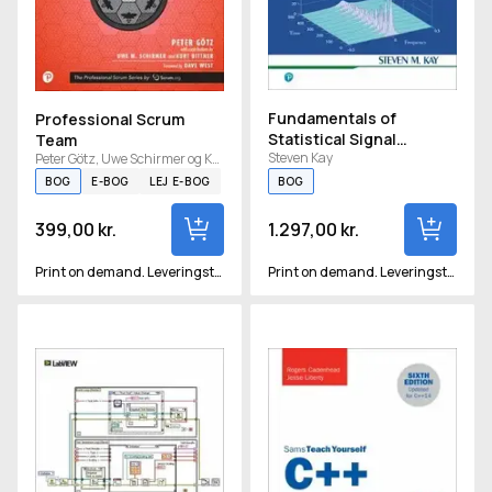
Fundamentals of
Professional Scrum
Statistical Signal
Team
Steven Kay
Processing, Volume 3
Peter Götz, Uwe Schirmer og Kurt Bittner
BOG
E-BOG
LEJ E-BOG
BOG
399,00 kr.
1.297,00 kr.
Print on demand. Leveringstid vil være ca 2-3 uger.
Print on demand. Leveringstid vil være ca 2-3 uger.
LabVIEW Style Book
C++ in 24 Hours, Sams Teach 