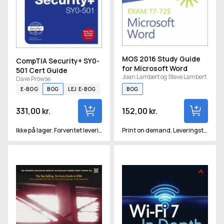
MOS 2016 Study Guide
CompTIA Security+ SY0-
for Microsoft Word
501 Cert Guide
Joan Lambert og Steve Lambert
Dave Prowse
E-BOG
BOG
LEJ E-BOG
BOG
331,00 kr.
152,00 kr.
Ikke på lager. Forventet levering om ca. 15 hverdage
Print on demand. Leveringstid vil være ca 2-3 uger.
Service-Oriented Architecture
Wi-Fi 7 in Depth