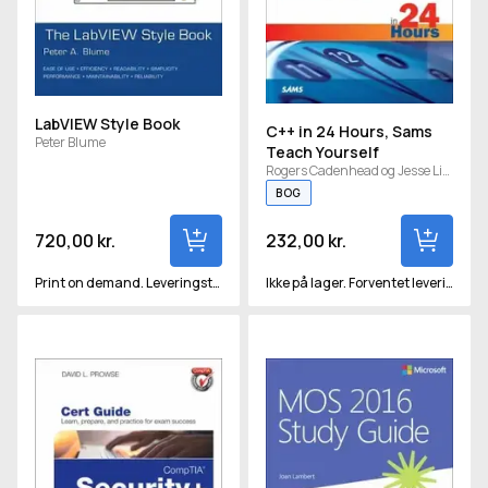
LabVIEW Style Book
C++ in 24 Hours, Sams
Peter Blume
Teach Yourself
Rogers Cadenhead og Jesse Liberty
BOG
720,00 kr.
232,00 kr.
Print on demand. Leveringstid vil være ca 2-3 uger.
Ikke på lager. Forventet levering om ca. 15 hverdage
CompTIA Security+ SY0-501 Cert Guide
MOS 2016 Study Guide for Mic