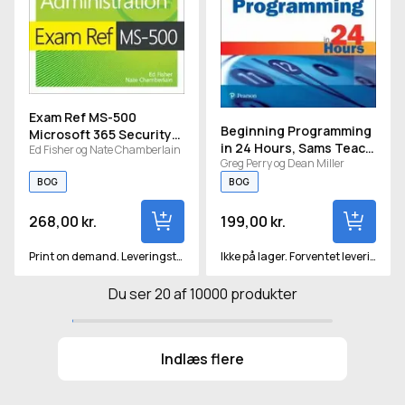
Exam Ref MS-500
Beginning Programming
Microsoft 365 Security
in 24 Hours, Sams Teach
Ed Fisher og Nate Chamberlain
Administration
Greg Perry og Dean Miller
Yourself
BOG
BOG
268,00 kr.
199,00 kr.
Print on demand. Leveringstid vil være ca 2-3 uger.
Ikke på lager. Forventet levering om ca. 15 hverdage
Du ser 20 af 10000 produkter
Indlæs flere