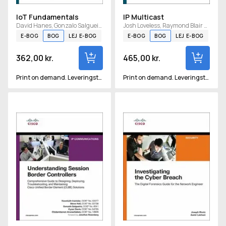
IoT Fundamentals
IP Multicast
David Hanes, Gonzalo Salgueiro, Patrick Grossetete, Robert Barton og Jerome Henry
Josh Loveless, Raymond Blair og Arvind Durai
E-BOG
BOG
LEJ E-BOG
E-BOG
BOG
LEJ E-BOG
362,00 kr.
465,00 kr.
Print on demand. Leveringstid vil være ca 2-3 uger.
Print on demand. Leveringstid vil være ca 2-3 uger.
Understanding Session Border Controllers
Investigating the Cyber Breac