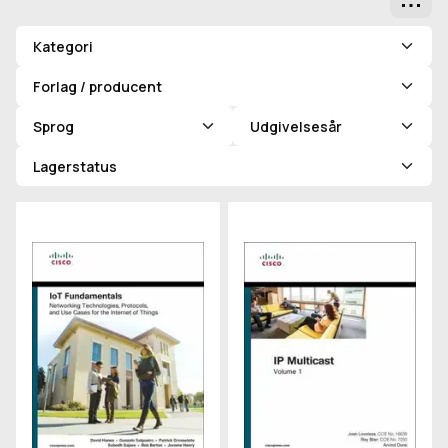
Gitt
Kategori
Forlag / producent
Sprog
Udgivelsesår
Lagerstatus
IoT Fundamentals
IP Multicast