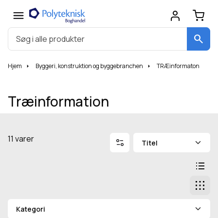
search
Hjem
Byggeri, konstruktion og byggebranchen
TRÆinformaton
Træinformation
Filtrering
Sortér efter
11 varer
Skift 
List
Gitt
Kategori