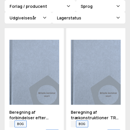
Forlag / producent
Sprog
Udgivelsesår
Lagerstatus
Beregning af forbindelser efter Eurocode 5 TRÆ Lærebog
Beregning af trækonstrukti
Beregning af
Beregning af
forbindelser efter
trækonstruktioner TRÆ
Eurocode 5 TRÆ
Lærebog
BOG
BOG
Lærebog