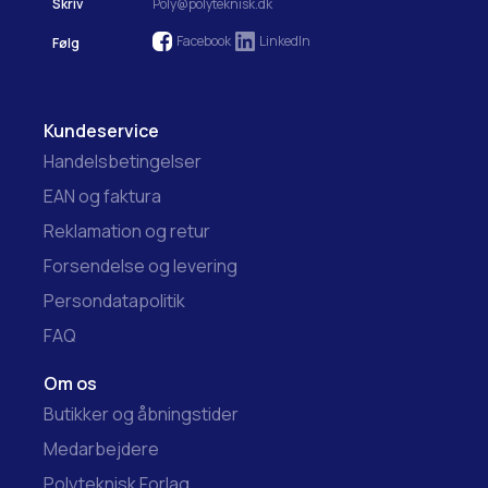
Skriv
Poly@polyteknisk.dk
Facebook
LinkedIn
Følg
Kundeservice
Handelsbetingelser
EAN og faktura
Reklamation og retur
Forsendelse og levering
Persondatapolitik
FAQ
Om os
Butikker og åbningstider
Medarbejdere
Polyteknisk Forlag