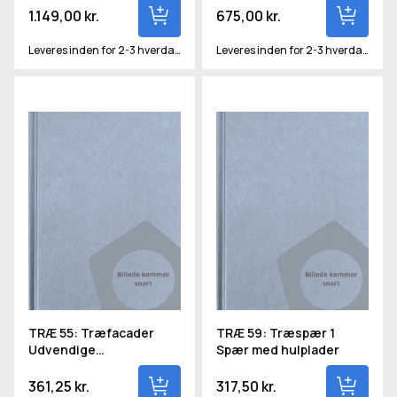
trækonstruktioner
1.149,00 kr.
675,00 kr.
Leveres inden for 2-3 hverdage
Leveres inden for 2-3 hverdage
TRÆ 55: Træfacader Udvendige bræddebeklædninger
TRÆ 59: Træspær 1 Spær med
TRÆ 55: Træfacader
TRÆ 59: Træspær 1
Udvendige
Spær med hulplader
bræddebeklædninger
361,25 kr.
317,50 kr.