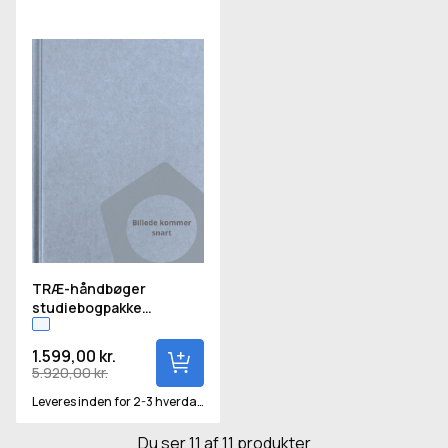
TRÆ-håndbøger studiebogpakke Indeholder 12 TRÆ-hån
TRÆ-håndbøger
studiebogpakke
Indeholder 12 TRÆ-
håndbøger
1.599,00 kr.
5.920,00 kr.
Leveres inden for 2-3 hverdage
Du ser 11 af 11 produkter