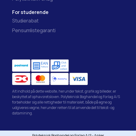
For studerende
Studierabat
Pensumlistegaranti
Alt indhold på dette website, herunder tekst, grafik og billeder, er
beskyttet af ophavsretsloven. Polyteknisk Boghandel og Forlag A/S
forbeholder sig alle rettigheder til materialet, både på egne og
udgiveres vegne, herunder retten til at anvende det til tekst- og
datamining.
Polyteknisk Boghandel og Forlag A/S - Anker