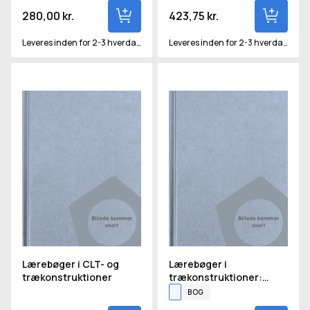
280,00 kr.
423,75 kr.
Leveres inden for 2-3 hverdage
Leveres inden for 2-3 hverdage
Lærebøger i CLT- og trækonstruktioner
Lærebøger i trækonstruktione
Lærebøger i CLT- og
Lærebøger i
trækonstruktioner
trækonstruktioner:
Beregning af
BOG
forbindelser og