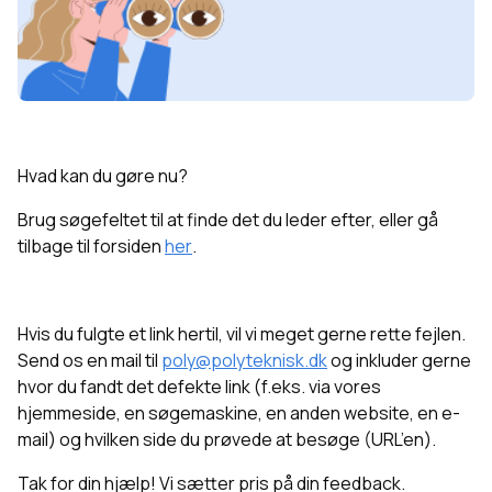
Hvad kan du gøre nu?
Brug søgefeltet til at finde det du leder efter, eller g
å
tilbage til forsiden
her
.
Hvis du fulgte et link hertil, vil vi meget gerne rette fejlen.
Send os en mail til
poly@polyteknisk.dk
og inkluder gerne
hvor du fandt det defekte link (f.eks. via vores
hjemmeside, en søgemaskine, en anden website, en e-
mail) og hvilken side du prøvede at besøge (URL’en).
Tak for din hjælp! Vi sætter pris på din feedback.