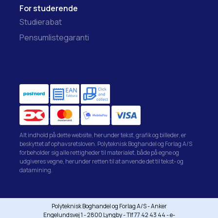
For studerende
Studierabat
Pensumlistegaranti
Alt indhold på dette website, herunder tekst, grafik og billeder, er
beskyttet af ophavsretsloven. Polyteknisk Boghandel og Forlag A/S
forbeholder sig alle rettigheder til materialet, både på egne og
udgiveres vegne, herunder retten til at anvende det til tekst- og
datamining.
Polyteknisk Boghandel og Forlag A/S - Anker
Engelundsvej 1 - 2800 Lyngby - Tlf 77 42 43 44 - e-