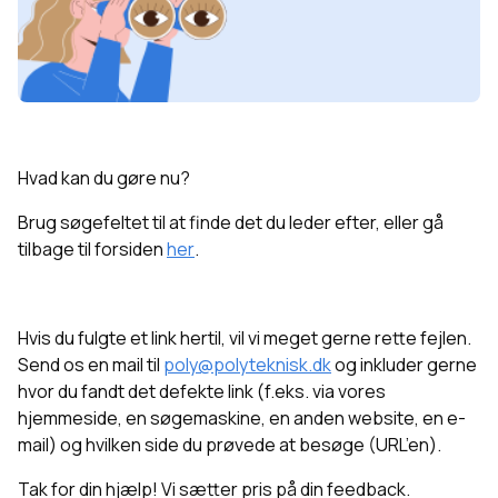
Hvad kan du gøre nu?
Brug søgefeltet til at finde det du leder efter, eller g
å
tilbage til forsiden
her
.
Hvis du fulgte et link hertil, vil vi meget gerne rette fejlen.
Send os en mail til
poly@polyteknisk.dk
og inkluder gerne
hvor du fandt det defekte link (f.eks. via vores
hjemmeside, en søgemaskine, en anden website, en e-
mail) og hvilken side du prøvede at besøge (URL’en).
Tak for din hjælp! Vi sætter pris på din feedback.