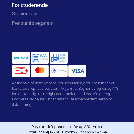
For studerende
Studierabat
Pensumlistegaranti
Alt indhold på dette website, herunder tekst, grafik og billeder, er
beskyttet af ophavsretsloven. Polyteknisk Boghandel og Forlag A/S
forbeholder sig alle rettigheder til materialet, både på egne og
udgiveres vegne, herunder retten til at anvende det til tekst- og
datamining.
Polyteknisk Boghandel og Forlag A/S - Anker
Engelundsvej 1 - 2800 Lyngby - Tlf 77 42 43 44 - e-