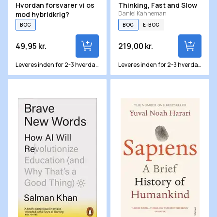
Hvordan forsvarer vi os
Thinking, Fast and Slow
Daniel Kahneman
mod hybridkrig?
BOG
BOG
E-BOG
49,95 kr.
219,00 kr.
Leveres inden for 2-3 hverdage
Leveres inden for 2-3 hverdage
Brave New Words
Sapiens