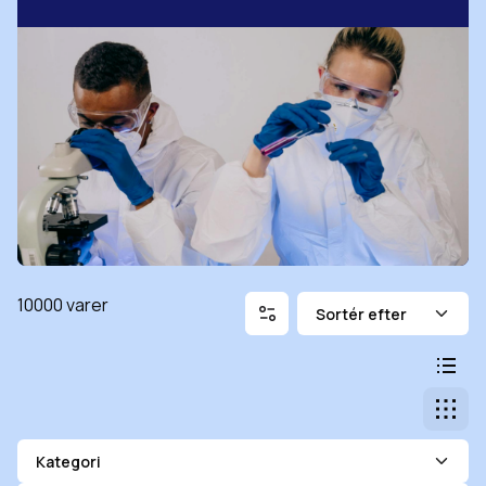
Filtrering
Sortér efter
10000 varer
Skift 
List
Gitt
Kategori