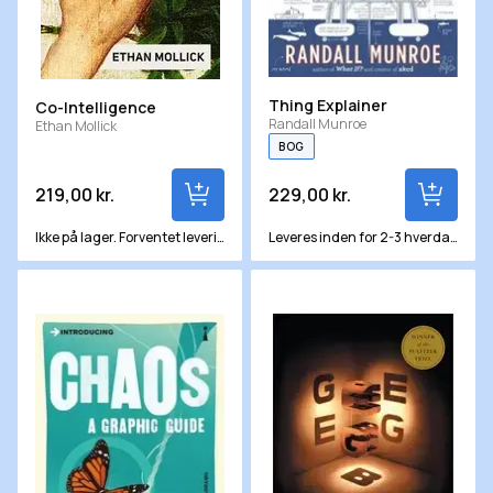
Thing Explainer
Co-Intelligence
Randall Munroe
Ethan Mollick
BOG
219,00 kr.
229,00 kr.
Ikke på lager. Forventet levering om ca. 12 hverdage
Leveres inden for 2-3 hverdage
Introducing Chaos
Godel, Escher, Bach: An Eterna