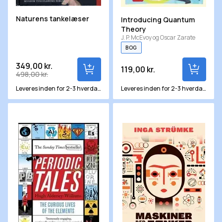
Naturens tankelæser
Introducing Quantum
Theory
J. P. McEvoy og Oscar Zarate
BOG
349,00 kr.
119,00 kr.
498,00 kr.
Leveres inden for 2-3 hverdage
Leveres inden for 2-3 hverdage
Periodic Tales
Maskiner der tænker