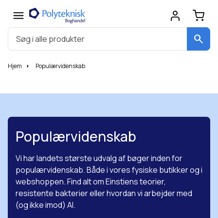
search
Hjem
Populærvidenskab
Populærvidenskab
Vi har landets største udvalg af bøger inden for
populærvidenskab. Både i vores fysiske butikker og i
webshoppen. Find alt om Einstiens teorier,
resistente bakterier eller hvordan vi arbejder med
(og ikke imod) AI.