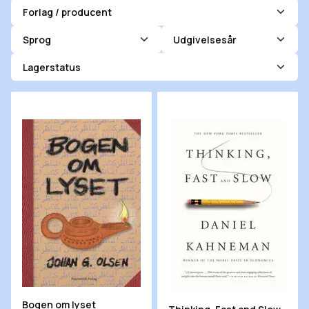
Forlag / producent
Sprog
Udgivelsesår
Lagerstatus
Bogen om lyset
Thinking, Fast and Slow
Bogen om lyset