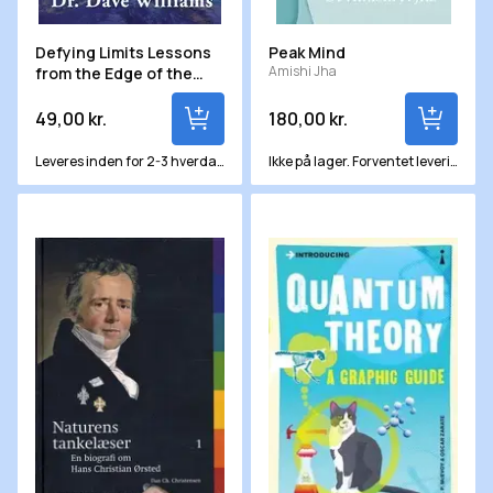
Defying Limits Lessons
Peak Mind
Amishi Jha
from the Edge of the
Universe
49,00 kr.
180,00 kr.
Leveres inden for 2-3 hverdage
Ikke på lager. Forventet levering om ca. 12 hverdage
Naturens tankelæser
Introducing Quantum Theory