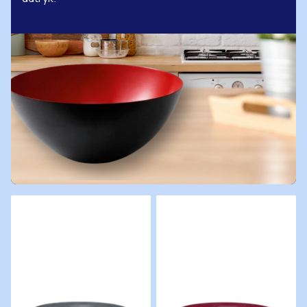
Normann Krenit skål 16" grå
Normann krenit skål 16" rød