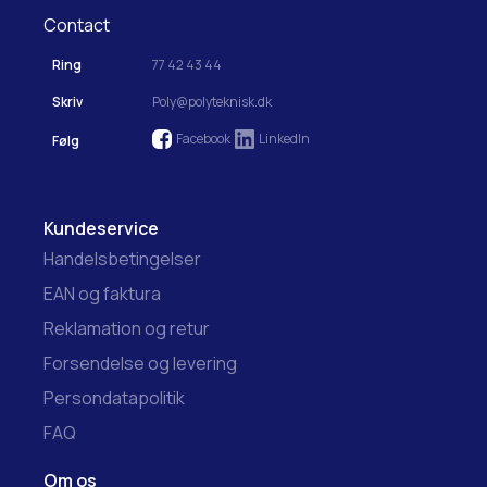
Contact
Ring
77 42 43 44
Skriv
Poly@polyteknisk.dk
Facebook
LinkedIn
Følg
Kundeservice
Handelsbetingelser
EAN og faktura
Reklamation og retur
Forsendelse og levering
Persondatapolitik
FAQ
Om os