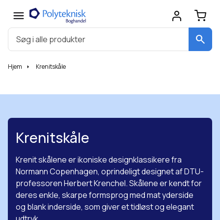
search
Hjem
Krenitskåle
Krenitskåle
Krenit skålene er ikoniske designklassikere fra
Normann Copenhagen, oprindeligt designet af DTU-
professoren Herbert Krenchel. Skålene er kendt for
deres enkle, skarpe formsprog med mat yderside
og blank inderside, som giver et tidløst og elegant
udtryk.