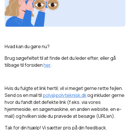
Hvad kan du gøre nu?
Brug søgefeltet til at finde det du leder efter, eller g
å
tilbage til forsiden
her
.
Hvis du fulgte et link hertil, vil vi meget gerne rette fejlen.
Send os en mail til
poly@polyteknisk.dk
og inkluder gerne
hvor du fandt det defekte link (f.eks. via vores
hjemmeside, en søgemaskine, en anden website, en e-
mail) og hvilken side du prøvede at besøge (URL’en).
Tak for din hjælp! Vi sætter pris på din feedback.