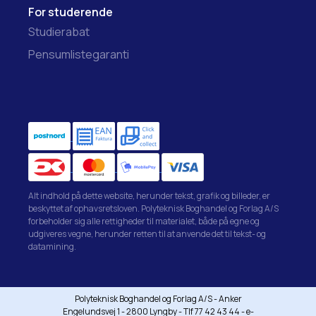
For studerende
Studierabat
Pensumlistegaranti
Alt indhold på dette website, herunder tekst, grafik og billeder, er
beskyttet af ophavsretsloven. Polyteknisk Boghandel og Forlag A/S
forbeholder sig alle rettigheder til materialet, både på egne og
udgiveres vegne, herunder retten til at anvende det til tekst- og
datamining.
Polyteknisk Boghandel og Forlag A/S - Anker
Engelundsvej 1 - 2800 Lyngby - Tlf 77 42 43 44 - e-