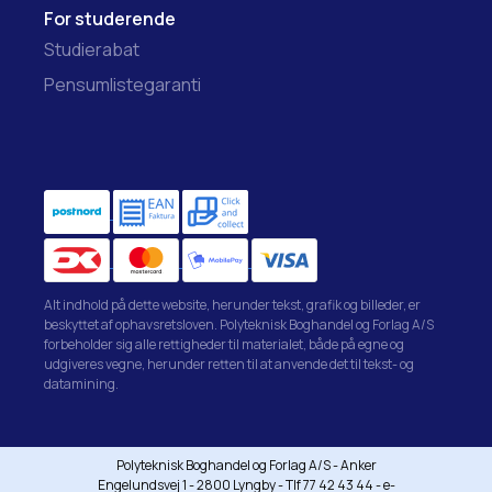
For studerende
Studierabat
Pensumlistegaranti
Alt indhold på dette website, herunder tekst, grafik og billeder, er
beskyttet af ophavsretsloven. Polyteknisk Boghandel og Forlag A/S
forbeholder sig alle rettigheder til materialet, både på egne og
udgiveres vegne, herunder retten til at anvende det til tekst- og
datamining.
Polyteknisk Boghandel og Forlag A/S - Anker
Engelundsvej 1 - 2800 Lyngby - Tlf 77 42 43 44 - e-