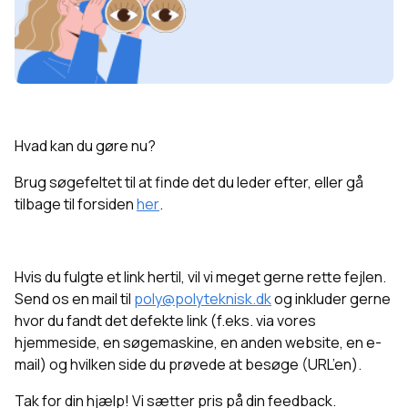
Hvad kan du gøre nu?
Brug søgefeltet til at finde det du leder efter, eller g
å
tilbage til forsiden
her
.
Hvis du fulgte et link hertil, vil vi meget gerne rette fejlen.
Send os en mail til
poly@polyteknisk.dk
og inkluder gerne
hvor du fandt det defekte link (f.eks. via vores
hjemmeside, en søgemaskine, en anden website, en e-
mail) og hvilken side du prøvede at besøge (URL’en).
Tak for din hjælp! Vi sætter pris på din feedback.