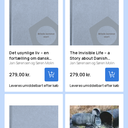
Det usynlige liv – en
The Invisible Life – a
fortælling om dansk
Story about Danish
Jan Sørensen og Søren Molin
Jan Sørensen og Søren Molin
mikrobiologi
Microbiology
279,00 kr.
279,00 kr.
Leveres umiddelbart efter køb
Leveres umiddelbart efter køb
Elektroteknik 7 - Installationer og forsyningsanlæg
Jordforurening