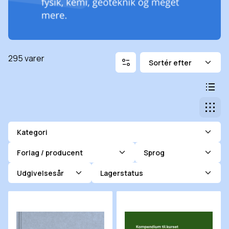
Filtrering
Sortér efter
295 varer
Skift 
List
Gitt
Kategori
Forlag / producent
Sprog
Udgivelsesår
Lagerstatus
Planlæg bedre - få mere tid
Kompendium til kurset Mat 1a