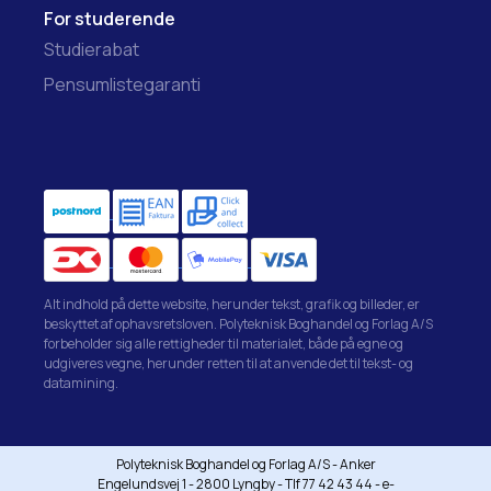
For studerende
Studierabat
Pensumlistegaranti
Alt indhold på dette website, herunder tekst, grafik og billeder, er
beskyttet af ophavsretsloven. Polyteknisk Boghandel og Forlag A/S
forbeholder sig alle rettigheder til materialet, både på egne og
udgiveres vegne, herunder retten til at anvende det til tekst- og
datamining.
Polyteknisk Boghandel og Forlag A/S - Anker
Engelundsvej 1 - 2800 Lyngby - Tlf 77 42 43 44 - e-