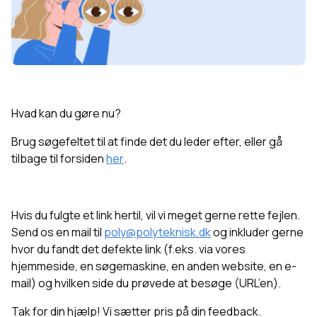
Hvad kan du gøre nu?
Brug søgefeltet til at finde det du leder efter, eller g
å
tilbage til forsiden
her
.
Hvis du fulgte et link hertil, vil vi meget gerne rette fejlen.
Send os en mail til
poly@polyteknisk.dk
og inkluder gerne
hvor du fandt det defekte link (f.eks. via vores
hjemmeside, en søgemaskine, en anden website, en e-
mail) og hvilken side du prøvede at besøge (URL’en).
Tak for din hjælp! Vi sætter pris på din feedback.