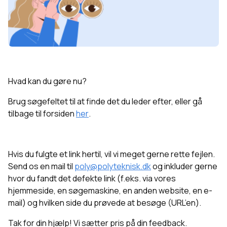
Hvad kan du gøre nu?
Brug søgefeltet til at finde det du leder efter, eller g
å
tilbage til forsiden
her
.
Hvis du fulgte et link hertil, vil vi meget gerne rette fejlen.
Send os en mail til
poly@polyteknisk.dk
og inkluder gerne
hvor du fandt det defekte link (f.eks. via vores
hjemmeside, en søgemaskine, en anden website, en e-
mail) og hvilken side du prøvede at besøge (URL’en).
Tak for din hjælp! Vi sætter pris på din feedback.