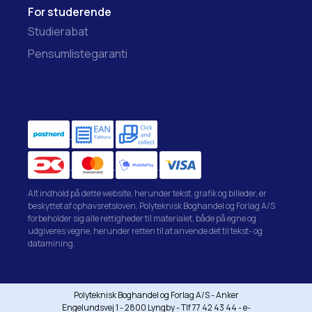
For studerende
Studierabat
Pensumlistegaranti
Alt indhold på dette website, herunder tekst, grafik og billeder, er
beskyttet af ophavsretsloven. Polyteknisk Boghandel og Forlag A/S
forbeholder sig alle rettigheder til materialet, både på egne og
udgiveres vegne, herunder retten til at anvende det til tekst- og
datamining.
Polyteknisk Boghandel og Forlag A/S - Anker
Engelundsvej 1 - 2800 Lyngby - Tlf 77 42 43 44 - e-