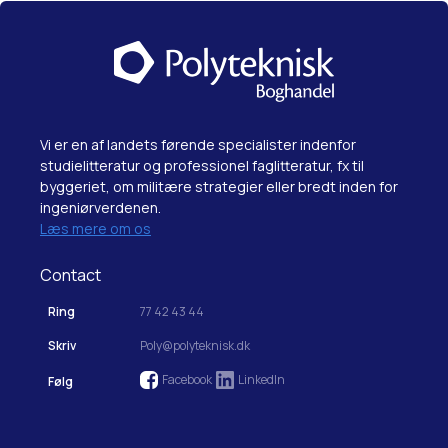
Vi er en af landets førende specialister indenfor
studielitteratur og professionel faglitteratur, fx til
byggeriet, om militære strategier eller bredt inden for
ingeniørverdenen.
Læs mere om os
Contact
Ring
77 42 43 44
Skriv
Poly@polyteknisk.dk
Facebook
LinkedIn
Følg