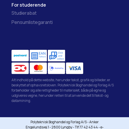
For studerende
Studierabat
Pensumlistegaranti
Alt indhold på dette website, herunder tekst, grafik og billeder, er
beskyttet af ophavsretsloven. Polyteknisk Boghandel og Forlag A/S
forbeholder sig alle rettigheder til materialet, både på egne og
udgiveres vegne, herunder retten til at anvende det til tekst- og
datamining.
Polyteknisk Boghandel og Forlag A/S - Anker
Engelundsvej 1 - 2800 Lyngby - Tlf 77 42 43 44 - e-