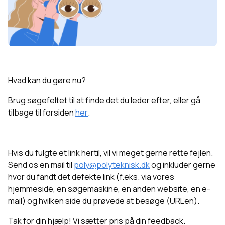
Hvad kan du gøre nu?
Brug søgefeltet til at finde det du leder efter, eller g
å
tilbage til forsiden
her
.
Hvis du fulgte et link hertil, vil vi meget gerne rette fejlen.
Send os en mail til
poly@polyteknisk.dk
og inkluder gerne
hvor du fandt det defekte link (f.eks. via vores
hjemmeside, en søgemaskine, en anden website, en e-
mail) og hvilken side du prøvede at besøge (URL’en).
Tak for din hjælp! Vi sætter pris på din feedback.