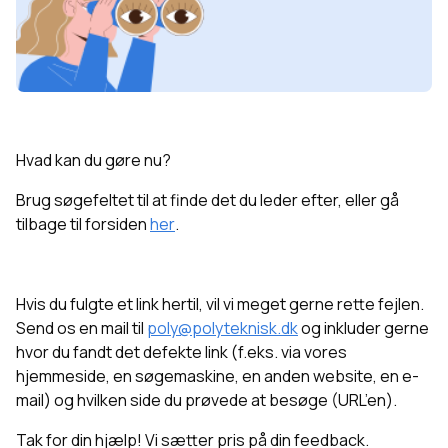
Hvad kan du gøre nu?
Brug søgefeltet til at finde det du leder efter, eller g
å
tilbage til forsiden
her
.
Hvis du fulgte et link hertil, vil vi meget gerne rette fejlen.
Send os en mail til
poly@polyteknisk.dk
og inkluder gerne
hvor du fandt det defekte link (f.eks. via vores
hjemmeside, en søgemaskine, en anden website, en e-
mail) og hvilken side du prøvede at besøge (URL’en).
Tak for din hjælp! Vi sætter pris på din feedback.