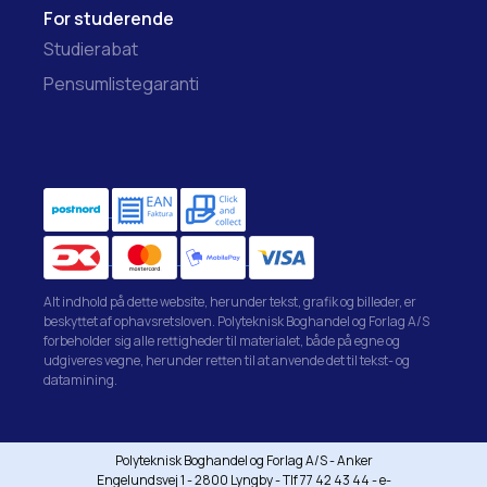
For studerende
Studierabat
Pensumlistegaranti
Alt indhold på dette website, herunder tekst, grafik og billeder, er
beskyttet af ophavsretsloven. Polyteknisk Boghandel og Forlag A/S
forbeholder sig alle rettigheder til materialet, både på egne og
udgiveres vegne, herunder retten til at anvende det til tekst- og
datamining.
Polyteknisk Boghandel og Forlag A/S - Anker
Engelundsvej 1 - 2800 Lyngby - Tlf 77 42 43 44 - e-