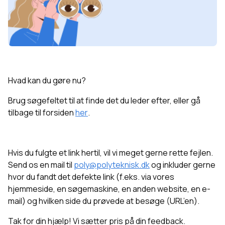
Hvad kan du gøre nu?
Brug søgefeltet til at finde det du leder efter, eller g
å
tilbage til forsiden
her
.
Hvis du fulgte et link hertil, vil vi meget gerne rette fejlen.
Send os en mail til
poly@polyteknisk.dk
og inkluder gerne
hvor du fandt det defekte link (f.eks. via vores
hjemmeside, en søgemaskine, en anden website, en e-
mail) og hvilken side du prøvede at besøge (URL’en).
Tak for din hjælp! Vi sætter pris på din feedback.