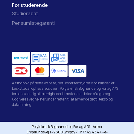
For studerende
Studierabat
Pensumlistegaranti
Alt indhold på dette website, herunder tekst, grafik og billeder, er
beskyttet af ophavsretsloven. Polyteknisk Boghandel og Forlag A/S
forbeholder sig alle rettigheder til materialet, både på egne og
udgiveres vegne, herunder retten til at anvende det til tekst- og
datamining.
Polyteknisk Boghandel og Forlag A/S - Anker
Engelundsvej 1 - 2800 Lyngby - Tlf 77 42 43 44 - e-